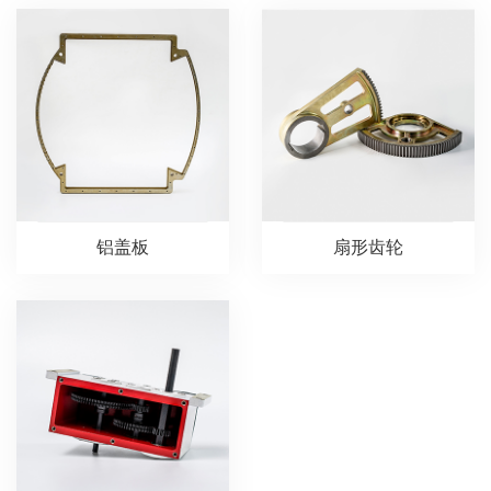
铝盖板
扇形齿轮